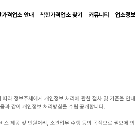
한가격업소 안내
착한가격업소 찾기
커뮤니티
업소정보
공지사
소비자편
착한가격업소 찾기
업소정보
항
카드뉴
업소편
스
홍보자
착한가격업소 안내
료
이용후
지정현황
기
지정기준
지정절차
에 따라 정보주체에게 개인정보 처리에 관한 절차 및 기준을 안내
다음과 같이 개인정보 처리방침을 수립·공개합니다.
업소혜택
담당부서 연락처
비스 제공 및 민원처리, 소관업무 수행 등의 목적으로 필요에 