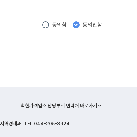
동의함
동의안함
하며, 정보주체의 동의, 법률의 특별한
같이 위탁하고 있습니다.
었을 때에는 지체 없이 해당 개인정보를
착한가격업소 담당부서 연락처 바로가기
가격업소)의 개인정보 분야별책임자의 승인을
지역경제과 TEL.044-205-3924
 없도록 파기하며, 종이 문서에 기록․저장된