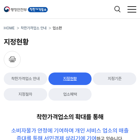
검색창 열기
전체메
행정안전부 착한가격업소
HOME
착한가격업소 안내
업소편
지정현황
착한가격업소 안내
지정현황
지정기준
지정절차
업소혜택
착한가격업소의 확대를 통해
소비자물가 안정에 기여하며 개인 서비스 업소의 매출
증대를 통해 서민경제 살리기에 기여
하고 있습니다.