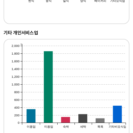
한식
중식
일식
양식
베이커리
기타요식업
기타 개인서비스업
2,000
1,800
1,600
1,400
1,200
1,000
800
600
400
200
0
이용업
미용업
숙박
세탁
목욕
기타비요식업